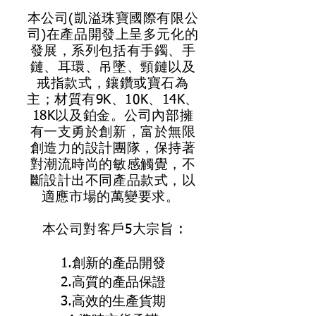
本公司(凱溢珠寶國際有限公
司)在產品開發上呈多元化的
發展，系列包括有手鐲、手
鏈、耳環、吊墜、頸鏈以及
戒指款式，鑲鑽或寶石為
主；材質有9K、10K、14K、
18K以及鉑金。公司內部擁
有一支勇於創新，富於無限
創造力的設計團隊，保持著
對潮流時尚的敏感觸覺，不
斷設計出不同產品款式，以
適應市場的萬變要求。
本公司對客戶5大宗旨 :
1.創新的產品開發
2.高質的產品保證
3.高效的生產貨期